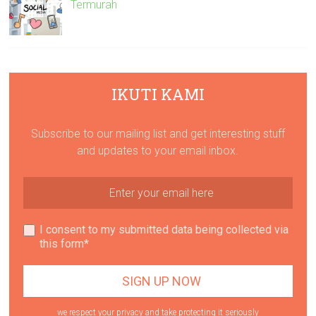
Termurah
IKUTI KAMI
Subscribe to our mailing list and get interesting stuff
and updates to your email inbox.
I consent to my submitted data being collected via
this form*
we respect your privacy and take protecting it seriously