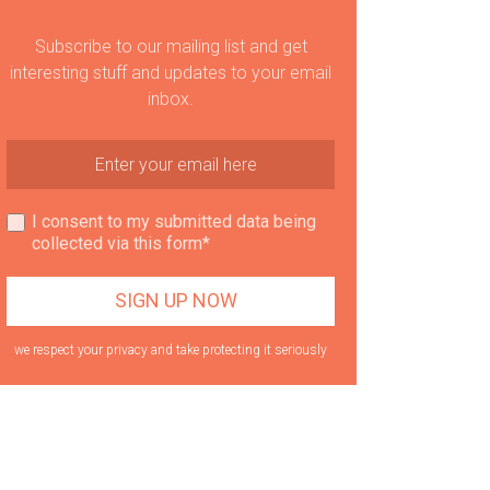
Subscribe to our mailing list and get
interesting stuff and updates to your email
inbox.
I consent to my submitted data being
collected via this form*
we respect your privacy and take protecting it seriously