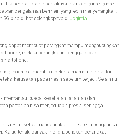
ni untuk bermain game sebaiknya mainkan game-game
apatkan pengalaman bermain yang lebih menyenangkan.
 5G bisa dilihat selengkapnya di
Upgimia
.
gi yang dapat membuat perangkat mampu menghubungkan
art home, melalui perangkat ini pengguna bisa
 smartphone.
ri. Penggunaan IoT membuat pekerja mampu memantau
teksi kerusakan pada mesin sebelum terjadi. Selain itu,
uk memantau cuaca, kesehatan tanaman dan
an pertanian bisa menjadi lebih presisi sehingga
erhati-hati ketika menggunakan IoT karena penggunaan
er. Kalau terlalu banyak menghubungkan perangkat