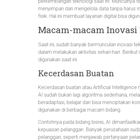
perkembangan teknologi saat ini. Munculnya 
menyimpan dan mengelola data tanpa harus me
fisik. Hal ini membuat layanan digital bisa dig
Macam-macam Inovasi T
Saat ini, sudah banyak bermunculan inovasi t
dalam melakukan aktivitas sehari-hari. Beriku
digunakan saat ini.
Kecerdasan Buatan
Kecerdasan buatan atau Artificial Intelligence 
AI sudah bukan lagi algoritma sederhana, mel
beradaptasi, belajar dan bisa menciptakan kont
digunakan di berbagai macam bidang.
Contohnya pada bidang bisnis, AI dimanfaatk
kepuasan pelanggan. Banyak perusahaan suda
pelanggan, seperti menjawab pertanyaan pela