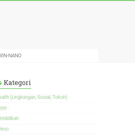
 WIN-NANO
Kategori
alth (Lingkungan, Sosial, Tokoh)
ype
endidikan
ekno