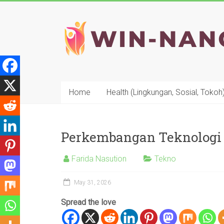
Skip
to
WIN-
content
NANO
Home
Health (Lingkungan, Sosial, Tokoh
Perkembangan Teknologi D
Farida Nasution
Tekno
May 31, 2026
Spread the love