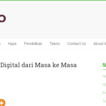
)
Hype
Pendidikan
Tekno
Contact Us
About
igital dari Masa ke Masa
He
H
P
T