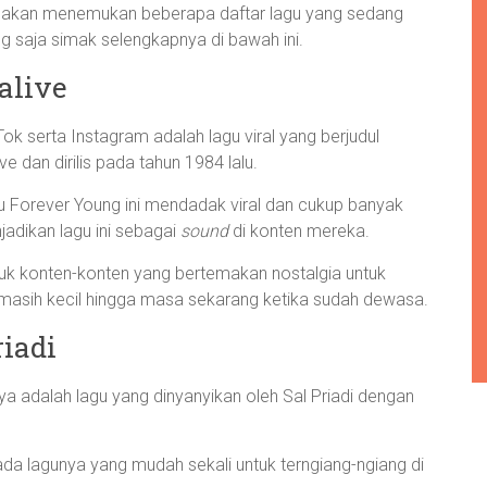
nda akan menemukan beberapa daftar lagu yang sedang
ung saja simak selengkapnya di bawah ini.
alive
Tok serta Instagram adalah lagu viral yang berjudul
e dan dirilis pada tahun 1984 lalu.
agu Forever Young ini mendadak viral dan cukup banyak
dikan lagu ini sebagai
sound
di konten mereka.
tuk konten-konten yang bertemakan nostalgia untuk
asih kecil hingga masa sekarang ketika sudah dewasa.
riadi
nya adalah lagu yang dinyanyikan oleh Sal Priadi dengan
nada lagunya yang mudah sekali untuk terngiang-ngiang di