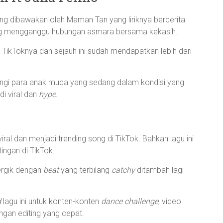
yang dibawakan oleh Maman Tan yang liriknya bercerita
yang mengganggu hubungan asmara bersama kekasih.
en TikToknya dan sejauh ini sudah mendapatkan lebih dari
andrungi para anak muda yang sedang dalam kondisi yang
i viral dan
hype
.
ral dan menjadi trending song di TikTok. Bahkan lagu ini
ingan di TikTok.
nergik dengan
beat
yang terbilang
catchy
ditambah lagi
d
lagu ini untuk konten-konten
dance challenge
, video
gan editing yang cepat.