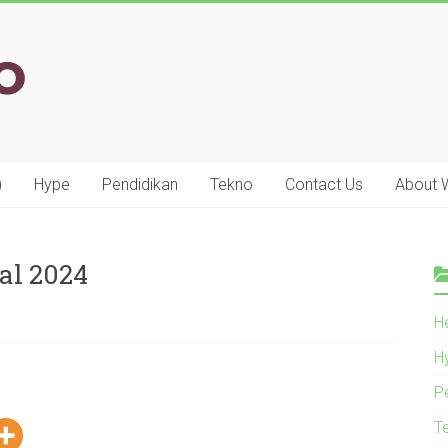
)
Hype
Pendidikan
Tekno
Contact Us
About
ial 2024
He
H
P
T