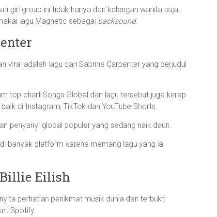
 girl group ini tidak hanya dari kalangan wanita saja,
memakai lagu Magnetic sebagai
backsound
.
penter
an viral adalah lagu dari Sabrina Carpenter yang berjudul
lam top chart Songs Global dan lagu tersebut juga kerap
 baik di Instagram, TikTok dan YouTube Shorts.
n penyanyi global populer yang sedang naik daun.
l di banyak platform karena memang lagu yang ia
illie Eilish
 menyita perhatian penikmat musik dunia dan terbukti
rt Spotify.