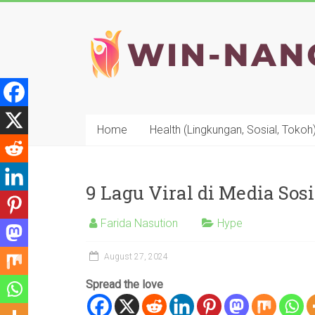
Skip
to
WIN-
content
NANO
Home
Health (Lingkungan, Sosial, Tokoh
9 Lagu Viral di Media Sos
Farida Nasution
Hype
August 27, 2024
Spread the love