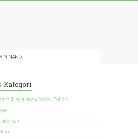
 WIN-NANO
Kategori
alth (Lingkungan, Sosial, Tokoh)
ype
endidikan
ekno