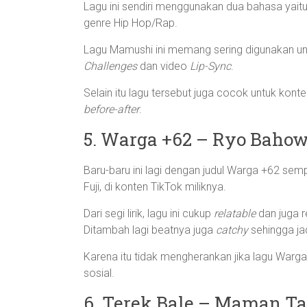
Lagu ini sendiri menggunakan dua bahasa yai
genre Hip Hop/Rap.
Lagu Mamushi ini memang sering digunakan u
Challenges
dan video
Lip-Sync
.
Selain itu lagu tersebut juga cocok untuk kon
before-after
.
5. Warga +62 – Ryo Baho
Baru-baru ini lagi dengan judul Warga +62 sem
Fuji, di konten TikTok miliknya.
Dari segi lirik, lagu ini cukup
relatable
dan juga 
Ditambah lagi beatnya juga
catchy
sehingga jad
Karena itu tidak mengherankan jika lagu Warga 
sosial.
6. Terek Bale – Maman Ta