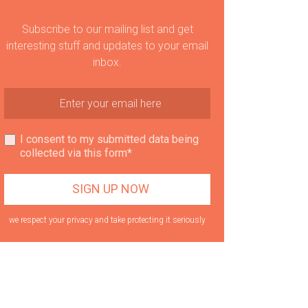
Subscribe to our mailing list and get
interesting stuff and updates to your email
inbox.
I consent to my submitted data being
collected via this form*
we respect your privacy and take protecting it seriously