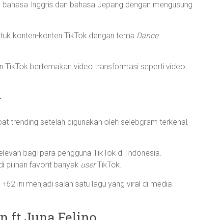
tu bahasa Inggris dan bahasa Jepang dengan mengusung
ntuk konten-konten TikTok dengan tema
Dance
ten TikTok bertemakan video transformasi seperti video
w
pat trending setelah digunakan oleh selebgram terkenal,
relevan bagi para pengguna TikTok di Indonesia.
i pilihan favorit banyak
user
TikTok.
+62 ini menjadi salah satu lagu yang viral di media
n ft Juna Felino