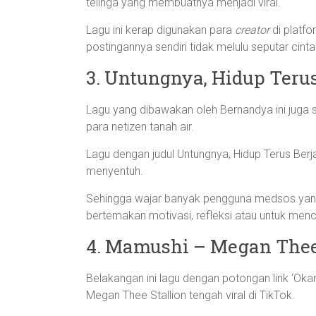
telinga yang membuatnya menjadi viral.
Lagu ini kerap digunakan para
creator
di platfo
postingannya sendiri tidak melulu seputar cint
3. Untungnya, Hidup Teru
Lagu yang dibawakan oleh Bernandya ini juga s
para netizen tanah air.
Lagu dengan judul Untungnya, Hidup Terus Ber
menyentuh.
Sehingga wajar banyak pengguna medsos yang
bertemakan motivasi, refleksi atau untuk mence
4. Mamushi – Megan Thee
Belakangan ini lagu dengan potongan lirik ‘O
Megan Thee Stallion tengah viral di TikTok.