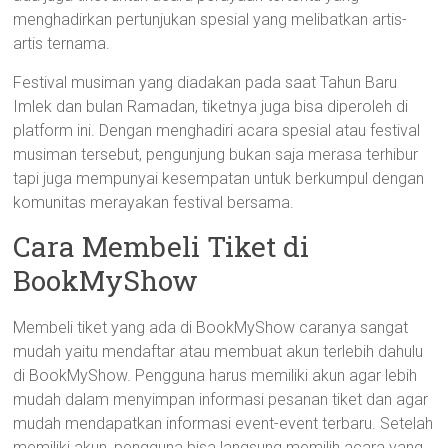
menghadirkan pertunjukan spesial yang melibatkan artis-
artis ternama.
Festival musiman yang diadakan pada saat Tahun Baru
Imlek dan bulan Ramadan, tiketnya juga bisa diperoleh di
platform ini. Dengan menghadiri acara spesial atau festival
musiman tersebut, pengunjung bukan saja merasa terhibur
tapi juga mempunyai kesempatan untuk berkumpul dengan
komunitas merayakan festival bersama.
Cara Membeli Tiket di
BookMyShow
Membeli tiket yang ada di BookMyShow caranya sangat
mudah yaitu mendaftar atau membuat akun terlebih dahulu
di BookMyShow. Pengguna harus memiliki akun agar lebih
mudah dalam menyimpan informasi pesanan tiket dan agar
mudah mendapatkan informasi event-event terbaru. Setelah
memiliki akun, pengguna bisa langsung memilih acara yang