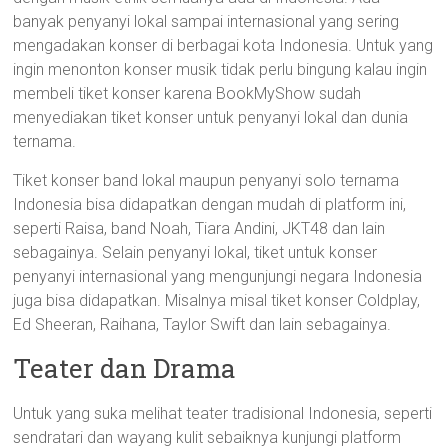
banyak penyanyi lokal sampai internasional yang sering
mengadakan konser di berbagai kota Indonesia. Untuk yang
ingin menonton konser musik tidak perlu bingung kalau ingin
membeli tiket konser karena BookMyShow sudah
menyediakan tiket konser untuk penyanyi lokal dan dunia
ternama.
Tiket konser band lokal maupun penyanyi solo ternama
Indonesia bisa didapatkan dengan mudah di platform ini,
seperti Raisa, band Noah, Tiara Andini, JKT48 dan lain
sebagainya. Selain penyanyi lokal, tiket untuk konser
penyanyi internasional yang mengunjungi negara Indonesia
juga bisa didapatkan. Misalnya misal tiket konser Coldplay,
Ed Sheeran, Raihana, Taylor Swift dan lain sebagainya.
Teater dan Drama
Untuk yang suka melihat teater tradisional Indonesia, seperti
sendratari dan wayang kulit sebaiknya kunjungi platform