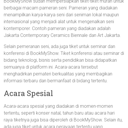
BookMyShow sudah mempersiapkan tiket-tiket murah untuk
berbagai macam pameran seni. Pameran yang diadakan
menampilkan karya-karya seni dari seniman lokal maupun
internasional yang menjadi alat untuk mengenalkan seni
kontemporer. Contoh pameran yang diadakan adalah
Jakarta Contemporary Ceramics Biennale dan Art Jakarta.
Selain pemeranan seni, ada juga tiket untuk seminar dan
konferensi di BookMyShow. Tiket konferensi atau seminar di
bidang teknologi, bisnis serta pendidikan bisa didapatkan
semuanya di platform ini. Acara-acara tersebut
menghadirkan pemateri berkualitas yang membagikan
informasi terbaru dan bermanfaat di bidang tertentu.
Acara Spesial
Acara-acara spesial yang diadakan di momen-momen
tertentu, seperti konser natal, tahun baru atau acara hari
raya tiketnya juga bisa diperoleh di BookMyShow. Selain itu,
ada juga tiket untuk acara perayaan tertentu yang