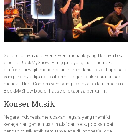
Setiap harinya ada event-event menarik yang tiketnya bisa
dibeli di BookMyShow. Pengguna yang ingin memakai
platform ini wajib mengetahui terlebih dahulu event apa saja
yang tiketnya dijual di platform ini agar tidak kesulitan saat
mencari tiket. Contoh event yang tiketnya sudah tersedia di
BookMyShow bisa dilihat selengkapnya berikut ini.
Konser Musik
Negara Indonesia merupakan negara yang memiliki
keragaman genre musik, mulai dari rock, pop sampai
dengan musik etnik semuanya ada di Indonesia. Ada