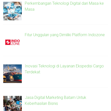
Perkembangan Teknologi Digital dari Masa ke
Masa
Fitur Unggulan yang Dimiliki Platform Indozone
Inovasi Teknologi di Layanan Ekspedisi Cargo
Terdekat
Jasa Digital Marketing Batam Untuk
Keberhasilan Bisnis