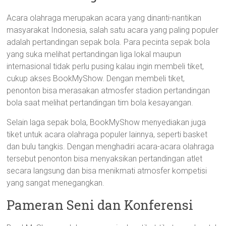
Acara olahraga merupakan acara yang dinanti-nantikan
masyarakat Indonesia, salah satu acara yang paling populer
adalah pertandingan sepak bola. Para pecinta sepak bola
yang suka melihat pertandingan liga lokal maupun
internasional tidak perlu pusing kalau ingin membeli tiket,
cukup akses BookMyShow. Dengan membeli tiket,
penonton bisa merasakan atmosfer stadion pertandingan
bola saat melihat pertandingan tim bola kesayangan.
Selain laga sepak bola, BookMyShow menyediakan juga
tiket untuk acara olahraga populer lainnya, seperti basket
dan bulu tangkis. Dengan menghadiri acara-acara olahraga
tersebut penonton bisa menyaksikan pertandingan atlet
secara langsung dan bisa menikmati atmosfer kompetisi
yang sangat menegangkan.
Pameran Seni dan Konferensi