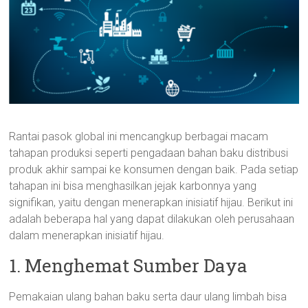
Rantai pasok global ini mencangkup berbagai macam
tahapan produksi seperti pengadaan bahan baku distribusi
produk akhir sampai ke konsumen dengan baik. Pada setiap
tahapan ini bisa menghasilkan jejak karbonnya yang
signifikan, yaitu dengan menerapkan inisiatif hijau. Berikut ini
adalah beberapa hal yang dapat dilakukan oleh perusahaan
dalam menerapkan inisiatif hijau.
1. Menghemat Sumber Daya
Pemakaian ulang bahan baku serta daur ulang limbah bisa