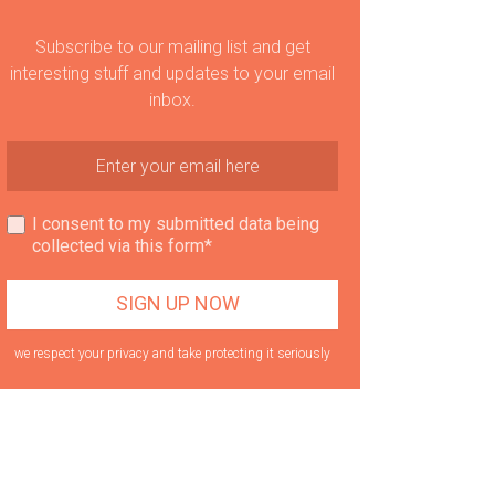
Subscribe to our mailing list and get
interesting stuff and updates to your email
inbox.
I consent to my submitted data being
collected via this form*
we respect your privacy and take protecting it seriously