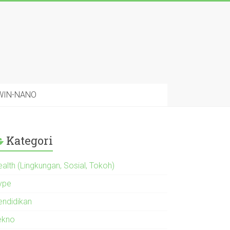
 WIN-NANO
Kategori
alth (Lingkungan, Sosial, Tokoh)
ype
endidikan
ekno