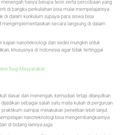
an menengah hanya berupa teori serta percobaan yang
perti di bangku perkuliahan bisa mulai mempelajarinya
uk di dalam kurikulum supaya para siswa bisa
at mengimplementasikan secara langsung di dalam
i kajian nanoteknologi dari sedini mungkin untuk
kan, khususnya di Indonesia agar tidak tertinggal
line Bagi Masyarakat
gkat dasar dan menengah, kemudian tetap dilanjutkan
 dijadikan sebagai salah satu mata kuliah di perguruan
 praktikum sampai melakukan penelitian lebih lanjut.
 mempelajari nanoteknologi bisa mengembangkannya
an di bidang lainnya juga.