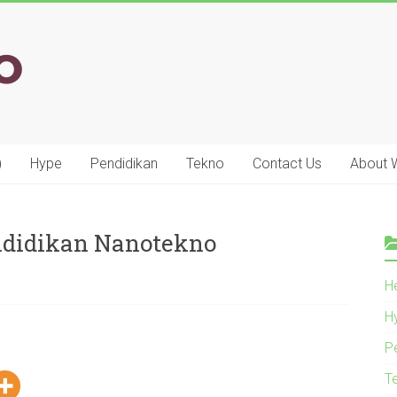
)
Hype
Pendidikan
Tekno
Contact Us
About
didikan Nanotekno
He
H
P
T